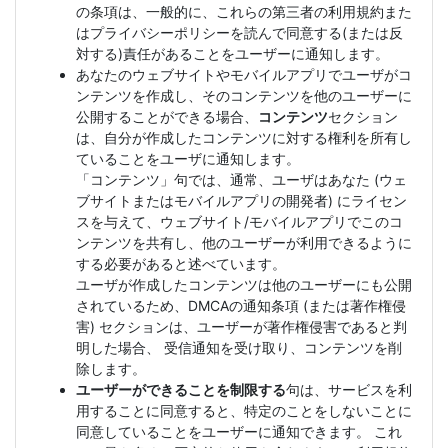
の条項は、一般的に、これらの第三者の利用規約また
はプライバシーポリシーを読んで同意する(または反
対する)責任があることをユーザーに通知します。
あなたのウェブサイトやモバイルアプリでユーザがコ
ンテンツを作成し、そのコンテンツを他のユーザーに
公開することができる場合、
コンテンツ
セクション
は、自分が作成したコンテンツに対する権利を所有し
ていることをユーザに通知します。
「コンテンツ」句では、通常、ユーザはあなた (ウェ
ブサイトまたはモバイルアプリの開発者) にライセン
スを与えて、ウェブサイト/モバイルアプリでこのコ
ンテンツを共有し、他のユーザーが利用できるように
する必要があると述べています。
ユーザが作成したコンテンツは他のユーザーにも公開
されているため、DMCAの通知条項 (または著作権侵
害) セクションは、ユーザーが著作権侵害であると判
明した場合、 受信通知を受け取り、コンテンツを削
除します。
ユーザーができることを制限する
句は、サービスを利
用することに同意すると、特定のことをしないことに
同意していることをユーザーに通知できます。 これ