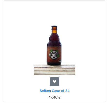
Sefken Case of 24
47.40
€