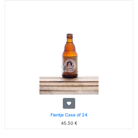
Fientje Case of 24
45.50
€